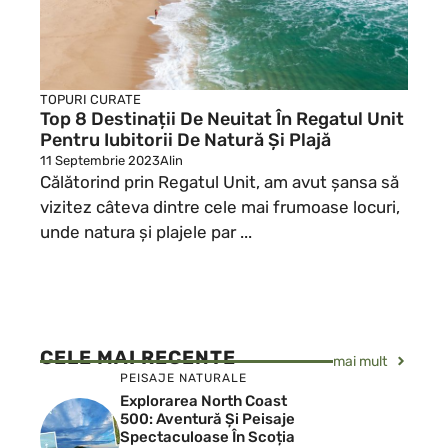
TOPURI CURATE
Top 8 Destinații De Neuitat În Regatul Unit
Pentru Iubitorii De Natură Și Plajă
11 Septembrie 2023
Alin
Călătorind prin Regatul Unit, am avut șansa să
vizitez câteva dintre cele mai frumoase locuri,
unde natura și plajele par ...
CELE MAI RECENTE
mai mult
PEISAJE NATURALE
Explorarea North Coast
500: Aventură Și Peisaje
Spectaculoase În Scoția